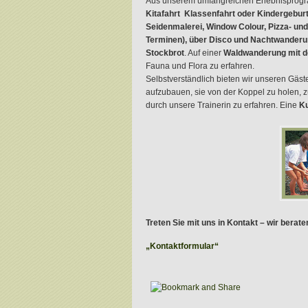
Aus unserem umfangreichen Erlebnisprog
Kitafahrt Klassenfahrt oder Kindergebu
Seidenmalerei, Window Colour, Pizza- un
Terminen), über Disco und Nachtwanderung
Stockbrot
. Auf einer
Waldwanderung mit d
Fauna und Flora zu erfahren.
Selbstverständlich bieten wir unseren Gäst
aufzubauen, sie von der Koppel zu holen, zu
durch unsere Trainerin zu erfahren. Eine
Ku
Treten Sie mit uns in Kontakt – wir berate
„Kontaktformular“
.