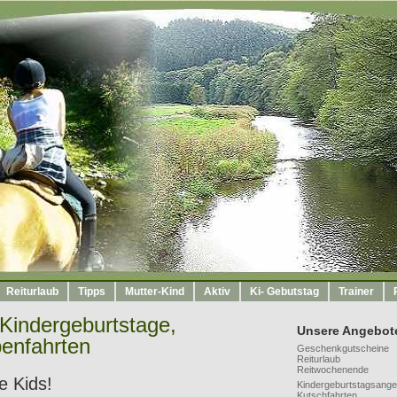
Reiturlaub
Tipps
Mutter-Kind
Aktiv
Ki- Gebutstag
Trainer
Kindergeburtstage,
Unsere Angebot
penfahrten
Geschenkgutscheine
Reiturlaub
Reitwochenende
e Kids!
Kindergeburtstagsange
Kutschfahrten