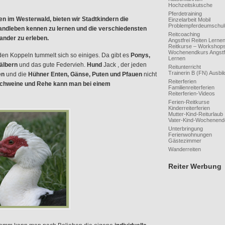
Hochzeitskutsche
Pferdetraining
n im Westerwald, bieten wir Stadtkindern die
Einzelarbeit Mobil
Problempferdeumschu
Landleben kennen zu lernen und die verschiedensten
Reitcoaching
nander zu erleben.
Angstfrei Reiten Lerne
Reitkurse – Workshop
Wochenendkurs Angstfr
en Koppeln tummelt sich so einiges. Da gibt es
Ponys,
Lernen
Kälbern
und das gute Federvieh.
Hund
Jack , der jeden
Reitunterricht
Trainerin B (FN) Ausbil
en
und die
Hühner Enten, Gänse, Puten und Pfauen
nicht
Reiterferien
dschweine und Rehe kann man bei einem
Familienreiterferien
Reiterferien-Videos
Ferien-Reitkurse
Kinderreiterferien
Mutter-Kind-Reiturlaub
Vater-Kind-Wochenend
Unterbringung
Ferienwohnungen
Gästezimmer
Wanderreiten
Reiter Werbung