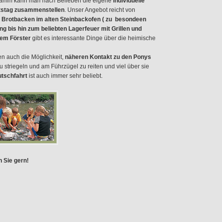
ramm kann man nach Belieben die eigene
individuelle
rtstag zusammenstellen
. Unser Angebot reicht von
d Brotbacken im alten Steinbackofen ( zu besondeen
 bis hin zum beliebten Lagerfeuer mit Grillen und
em Förster
gibt es interessante Dinge über die heimische
en auch die Möglichkeit,
näheren Kontakt zu den Ponys
 striegeln und am Führzügel zu reiten und viel über sie
tschfahrt
ist auch immer sehr beliebt.
n Sie gern!