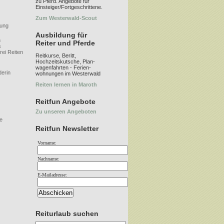
zu Pferd. Angebote für
Einsteiger/Fortgeschrittene.
Zum Westerwald-Scout
lung
Ausbildung für
n
Reiter und Pferde
s
ei Reiten
Reitkurse, Beritt,
Hochzeitskutsche, Plan-
wagenfahrten - Ferien-
derin
wohnungen im Westerwald
Reiten lernen in Maroth
Reitfun Angebote
Zu unseren Angeboten
e
Reitfun Newsletter
Vorname:
Nachname:
E-
Mailadresse:
Reiturlaub suchen