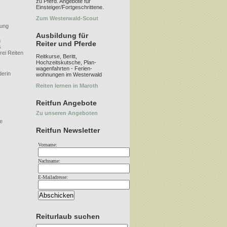
zu Pferd. Angebote für
Einsteiger/Fortgeschrittene.
Zum Westerwald-Scout
lung
Ausbildung für
n
Reiter und Pferde
s
ei Reiten
Reitkurse, Beritt,
Hochzeitskutsche, Plan-
wagenfahrten - Ferien-
derin
wohnungen im Westerwald
Reiten lernen in Maroth
Reitfun Angebote
Zu unseren Angeboten
e
Reitfun Newsletter
Vorname:
Nachname:
E-
Mailadresse:
Reiturlaub suchen