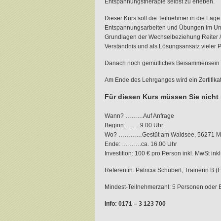
Entspannungstherapie selbst zu erleben.
Dieser Kurs soll die Teilnehmer in die Lag
Entspannungsarbeiten und Übungen im Umg
Grundlagen der Wechselbeziehung Reiter 
Verständnis und als Lösungsansatz vieler 
Danach noch gemütliches Beisammensein u
Am Ende des Lehrganges wird ein Zertifikat 
Für diesen Kurs müssen Sie nicht 
Wann? ………Auf Anfrage
Beginn: …….9.00 Uhr
Wo? …………Gestüt am Waldsee, 56271 Maro
Ende: ……….ca. 16.00 Uhr
Investition: 100 € pro Person inkl. MwSt ink
Referentin: Patricia Schubert, Trainerin B (
Mindest-Teilnehmerzahl: 5 Personen oder Ein
Info: 0171 – 3 123 700
.