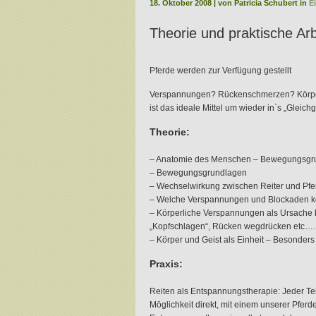
18. Oktober 2008 | von Patricia Schubert in
E
.
Theorie
und praktische Arb
.
Pferde werden zur Verfügung gestellt
Verspannungen? Rückenschmerzen? Körperl
ist das ideale Mittel um wieder in`s „Glei
Theorie:
– Anatomie des Menschen – Bewegungsgru
– Bewegungsgrundlagen
– Wechselwirkung zwischen Reiter und Pfe
– Welche Verspannungen und Blockaden kön
– Körperliche Verspannungen als Ursache be
„Kopfschlagen“, Rücken wegdrücken etc….
– Körper und Geist als Einheit – Besonder
Praxis:
Reiten als Entspannungstherapie: Jeder Teil
Möglichkeit direkt, mit einem unserer Pferd