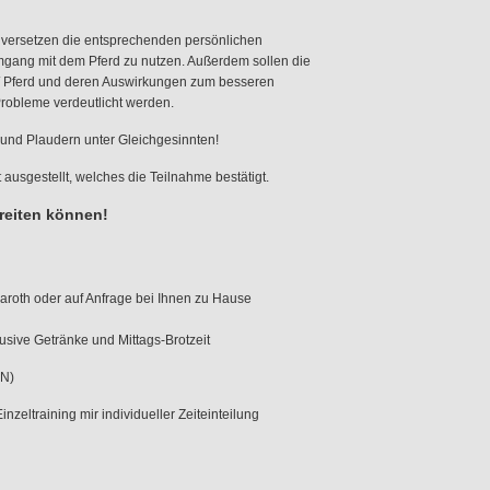
e versetzen die entsprechenden persönlichen
ang mit dem Pferd zu nutzen. Außerdem sollen die
/ Pferd und deren Auswirkungen zum besseren
Probleme verdeutlicht werden.
nd Plaudern unter Gleichgesinnten!
ausgestellt, welches die Teilnahme bestätigt.
reiten können!
th oder auf Anfrage bei Ihnen zu Hause
lusive Getränke und Mittags-Brotzeit
FN)
zeltraining mir individueller Zeiteinteilung