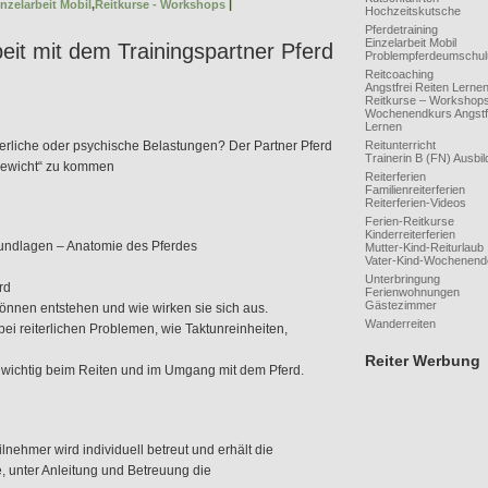
inzelarbeit Mobil
,
Reitkurse - Workshops
|
Hochzeitskutsche
Pferdetraining
Einzelarbeit Mobil
eit mit dem Trainingspartner Pferd
Problempferdeumschu
Reitcoaching
Angstfrei Reiten Lerne
Reitkurse – Workshop
Wochenendkurs Angstfr
Lernen
iche oder psychische Belastungen? Der Partner Pferd
Reitunterricht
Trainerin B (FN) Ausbil
chgewicht“ zu kommen
Reiterferien
Familienreiterferien
Reiterferien-Videos
Ferien-Reitkurse
Kinderreiterferien
ndlagen – Anatomie des Pferdes
Mutter-Kind-Reiturlaub
Vater-Kind-Wochenend
Unterbringung
rd
Ferienwohnungen
Gästezimmer
nen entstehen und wie wirken sie sich aus.
Wanderreiten
i reiterlichen Problemen, wie Taktunreinheiten,
Reiter Werbung
s wichtig beim Reiten und im Umgang mit dem Pferd.
nehmer wird individuell betreut und erhält die
e, unter Anleitung und Betreuung die