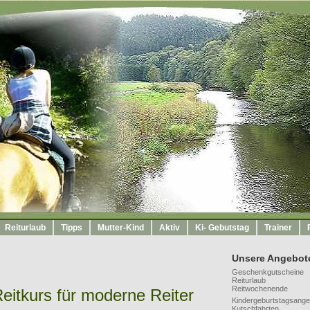
Reiturlaub
Tipps
Mutter-Kind
Aktiv
Ki- Gebutstag
Trainer
Unsere Angebot
Geschenkgutscheine
Reiturlaub
Reitwochenende
eitkurs für moderne Reiter
Kindergeburtstagsange
Kutschfahrten